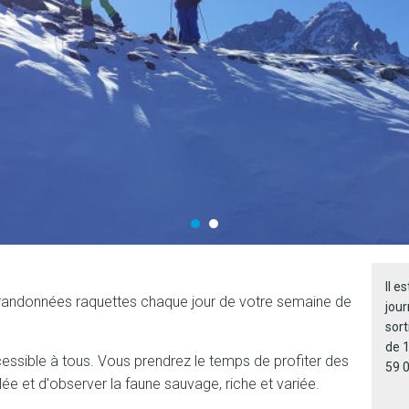
Il e
 randonnées raquettes chaque jour de votre semaine de
jour
sort
de 
cessible à tous. Vous prendrez le temps de profiter des
59 0
allée et d'observer la faune sauvage, riche et variée.